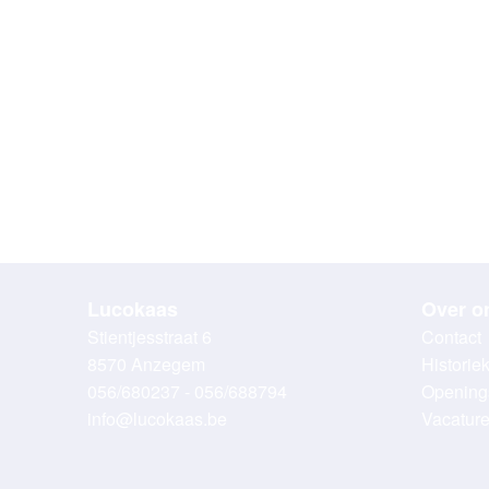
Lucokaas
Over o
Stientjesstraat 6
Contact
8570 Anzegem
Historie
056/680237 - 056/688794
Opening
info@lucokaas.be
Vacatur