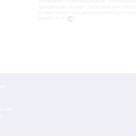
melkpoeder of bewaarmiddelen. Standyoghurt i
rijpingskasten te gaan. Deze heeft een mooie 
aardbei is bijzonder geapprecieerd door con
stukken fruit.
ns
k
suren
es