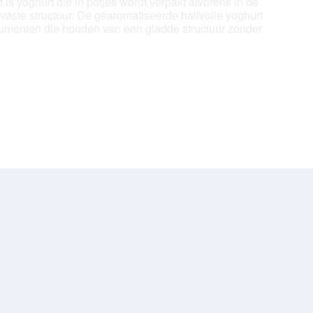
s yoghurt die in potjes wordt verpakt alvorens in de
vaste structuur. De gearomatiseerde halfvolle yoghurt
sumenten die houden van een gladde structuur zonder