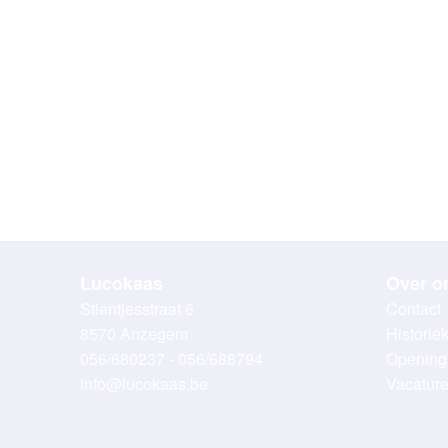
Lucokaas
Over o
Stientjesstraat 6
Contact
8570 Anzegem
Historie
056/680237 - 056/688794
Opening
info@lucokaas.be
Vacatur