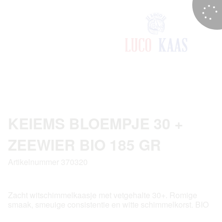
KEIEMS BLOEMPJE 30 +
ZEEWIER BIO 185 GR
Artikelnummer 370320
Zacht witschimmelkaasje met vetgehalte 30+. Romige
smaak, smeuige consistentie en witte schimmelkorst. BIO