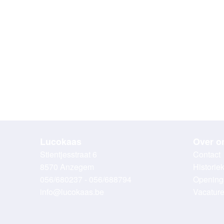
Lucokaas
Over o
Stientjesstraat 6
Contact
8570 Anzegem
Historie
056/680237 - 056/688794
Opening
info@lucokaas.be
Vacatur