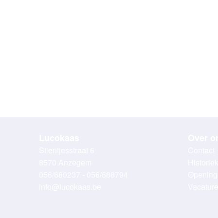
Lucokaas
Over o
Stientjesstraat 6
Contact
8570 Anzegem
Historie
056/680237 - 056/688794
Opening
info@lucokaas.be
Vacatur