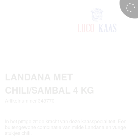
LANDANA MET
CHILI/SAMBAL 4 KG
Artikelnummer 343770
In het pittige zit de kracht van deze kaasspecialiteit. Een
buitengewone combinatie van milde Landana en vurige
stukjes chili.