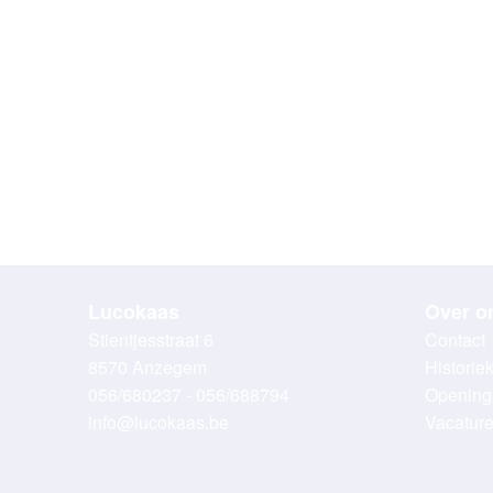
Lucokaas
Over o
Stientjesstraat 6
Contact
8570 Anzegem
Historie
056/680237 - 056/688794
Opening
info@lucokaas.be
Vacatur