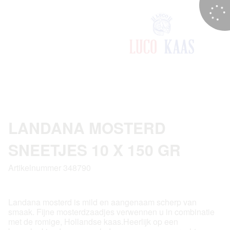
LANDANA MOSTERD
SNEETJES 10 X 150 GR
Artikelnummer 348790
Landana mosterd is mild en aangenaam scherp van
smaak. Fijne mosterdzaadjes verwennen u in combinatie
met de romige, Hollandse kaas.Heerlijk op een