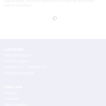
kaasplankje, door een salade en om warme gerechten
mee te bereiden!
Lucokaas
Stientjesstraat 6
8570 Anzegem
056/680237 - 056/688794
info@lucokaas.be
Over ons
Contact
Historiek
Openingsuren