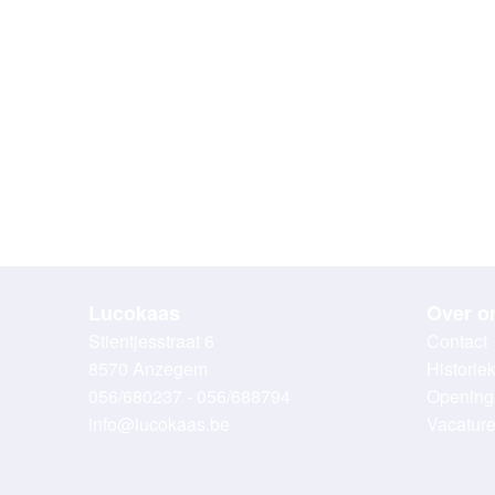
Lucokaas
Over o
Stientjesstraat 6
Contact
8570 Anzegem
Historie
056/680237 - 056/688794
Opening
info@lucokaas.be
Vacatur