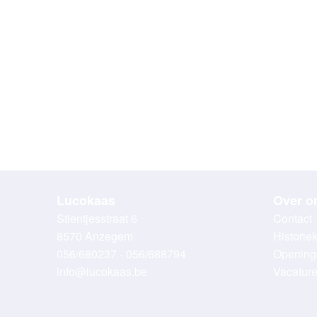
Lucokaas
Over o
Stientjesstraat 6
Contact
8570 Anzegem
Historie
056/680237 - 056/688794
Opening
info@lucokaas.be
Vacatur