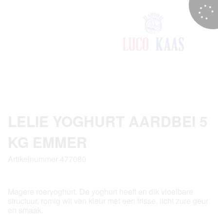
LELIE YOGHURT AARDBEI 5
KG EMMER
Artikelnummer 477080
Magere roeryoghurt. De yoghurt heeft en dik vloeibare
structuur, romig wit van kleur met een frisse, licht zure geur
en smaak.