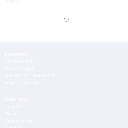
smaak.
Lucokaas
Stientjesstraat 6
8570 Anzegem
056/680237 - 056/688794
info@lucokaas.be
Over ons
Contact
Historiek
Openingsuren
Vacatures