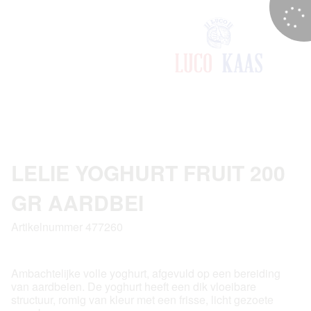
LELIE YOGHURT FRUIT 200
GR AARDBEI
Artikelnummer 477260
Ambachtelijke volle yoghurt, afgevuld op een bereiding
van aardbeien. De yoghurt heeft een dik vloeibare
structuur, romig van kleur met een frisse, licht gezoete