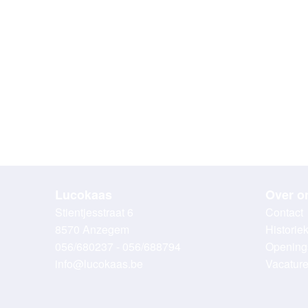
Lucokaas
Over o
Stientjesstraat 6
Contact
8570 Anzegem
Historie
056/680237 - 056/688794
Opening
info@lucokaas.be
Vacatur