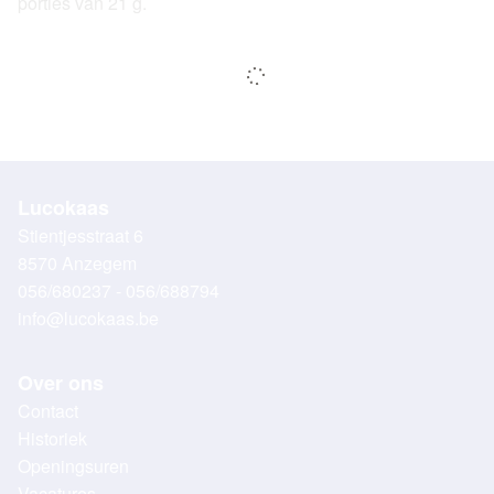
porties van 21 g.
Lucokaas
Stientjesstraat 6
8570 Anzegem
056/680237 - 056/688794
info@lucokaas.be
Over ons
Contact
Historiek
Openingsuren
Vacatures