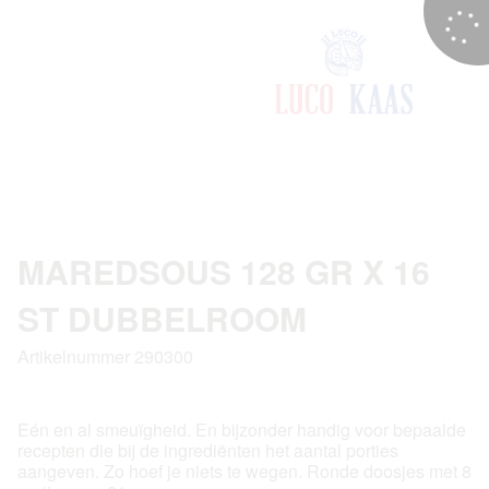
MAREDSOUS 128 GR X 16
ST DUBBELROOM
Artikelnummer 290300
Eén en al smeuïgheid. En bijzonder handig voor bepaalde
recepten die bij de ingrediënten het aantal porties
aangeven. Zo hoef je niets te wegen. Ronde doosjes met 8