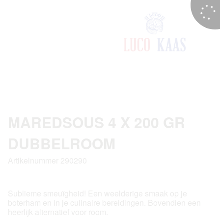
MAREDSOUS 4 X 200 GR
DUBBELROOM
Artikelnummer 290290
Sublieme smeuïgheid! Een weelderige smaak op je
boterham en in je culinaire bereidingen. Bovendien een
heerlijk alternatief voor room.