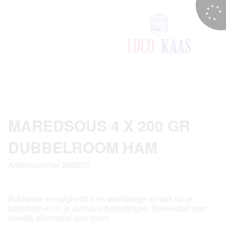
MAREDSOUS 4 X 200 GR
DUBBELROOM HAM
Artikelnummer 290250
Sublieme smeuïgheid! Een weelderige smaak op je
boterham en in je culinaire bereidingen. Bovendien een
heerlijk alternatief voor room.