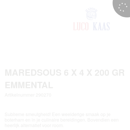
MAREDSOUS 6 X 4 X 200 GR
EMMENTAL
Artikelnummer 290270
Sublieme smeuïgheid! Een weelderige smaak op je
boterham en in je culinaire bereidingen. Bovendien een
heerlijk alternatief voor room.