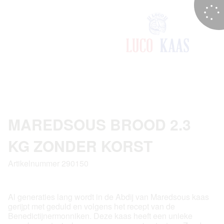
MAREDSOUS BROOD 2.3
KG ZONDER KORST
Artikelnummer 290150
Al generaties lang wordt in de Abdij van Maredsous kaas
gerijpt met geduld en volgens het recept van de
Benedictijnermonniken. Deze kaas heeft een unieke