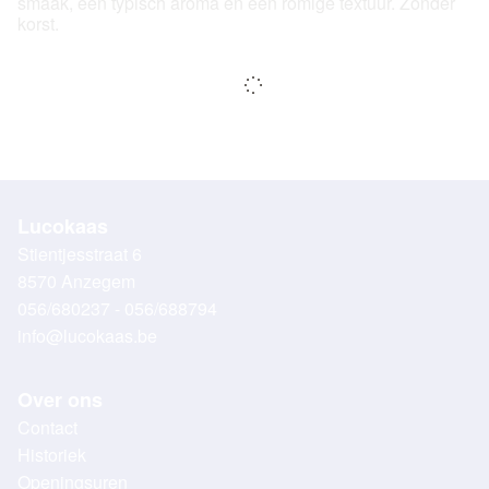
smaak, een typisch aroma en een romige textuur. Zonder
korst.
Lucokaas
Stientjesstraat 6
8570 Anzegem
056/680237 - 056/688794
info@lucokaas.be
Over ons
Contact
Historiek
Openingsuren