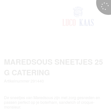
MAREDSOUS SNEETJES 25
G CATERING
Artikelnummer 291440
De sneetjes van Maredsous zijn met zorg gesneden en
passen perfect op je boterham, sandwich of croque-
monsieur.