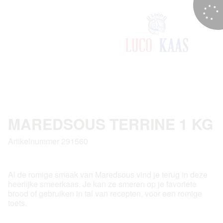
MAREDSOUS TERRINE 1 KG
Artikelnummer 291560
Al de romige smaak van Maredsous vind je terug in deze
heerlijke smeerkaas. Je kan ze smeren op je favoriete
brood of gebruiken in tal van recepten, voor een romige
toets.