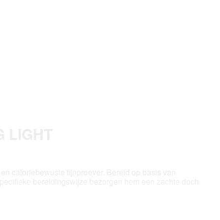
 LIGHT
t- en caloriebewuste fijnproever. Bereid op basis van
n specifieke bereidingswijze bezorgen hem een zachte doch