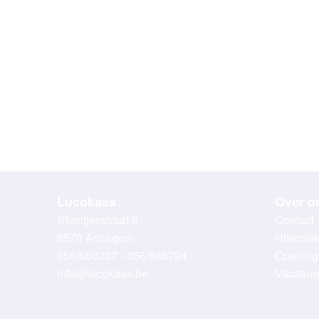
Lucokaas
Over o
Stientjesstraat 6
Contact
8570 Anzegem
Historie
056/680237 - 056/688794
Opening
info@lucokaas.be
Vacatur