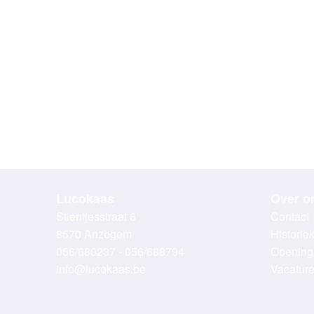
Lucokaas
Over o
Stientjesstraat 6
Contact
8570 Anzegem
Historie
056/680237 - 056/688794
Opening
info@lucokaas.be
Vacatur