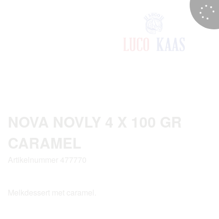
NOVA NOVLY 4 X 100 GR
CARAMEL
Artikelnummer 477770
Melkdessert met caramel.