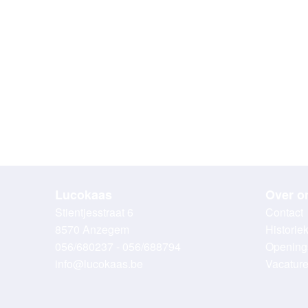
Lucokaas
Over o
Stientjesstraat 6
Contact
8570 Anzegem
Historie
056/680237 - 056/688794
Opening
info@lucokaas.be
Vacatur