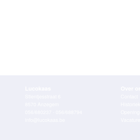
Lucokaas
Over o
Stientjesstraat 6
Contact
8570 Anzegem
Historie
056/680237 - 056/688794
Opening
info@lucokaas.be
Vacatur