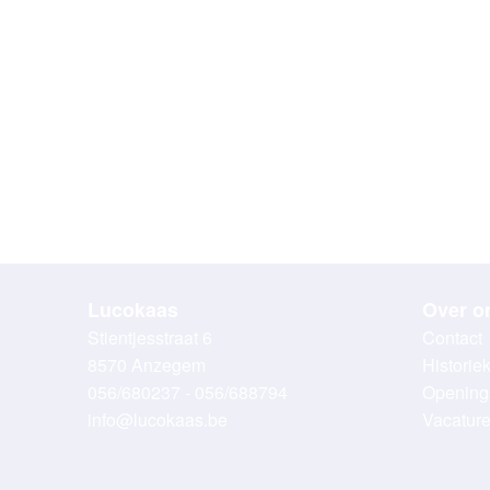
Lucokaas
Over o
Stientjesstraat 6
Contact
8570 Anzegem
Historie
056/680237 - 056/688794
Opening
info@lucokaas.be
Vacatur