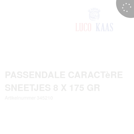
PASSENDALE CARACTèRE
SNEETJES 8 X 175 GR
Artikelnummer 345210