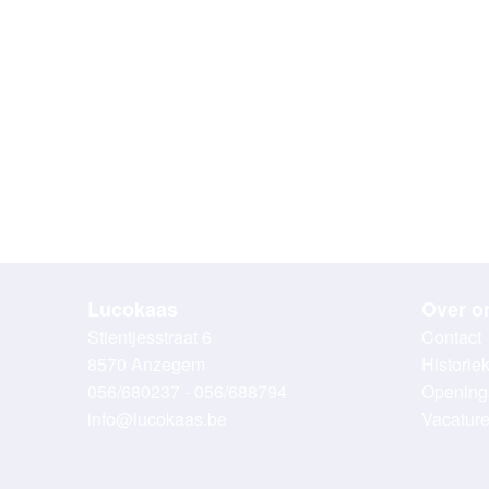
Lucokaas
Over o
Stientjesstraat 6
Contact
8570 Anzegem
Historie
056/680237 - 056/688794
Opening
info@lucokaas.be
Vacatur