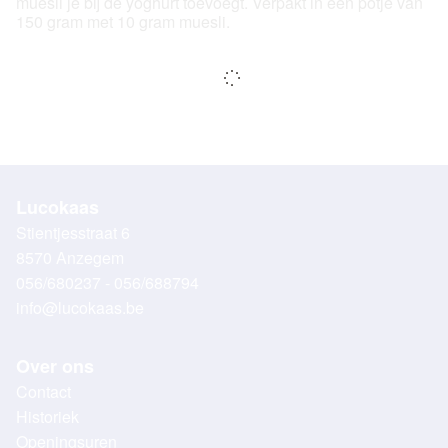
muesli je bij de yoghurt toevoegt. Verpakt in een potje van
150 gram met 10 gram muesli.
Lucokaas
Stientjesstraat 6
8570 Anzegem
056/680237 - 056/688794
info@lucokaas.be
Over ons
Contact
Historiek
Openingsuren