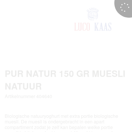
PUR NATUR 150 GR MUESLI
NATUUR
Artikelnummer 404640
Biologische natuuryoghurt met extra portie biologische
muesli. De muesli is ondergebracht in een apart
compartiment zodat je zelf kan bepalen welke portie