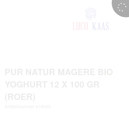
PUR NATUR MAGERE BIO
YOGHURT 12 X 100 GR
(ROER)
Artikelnummer 418050