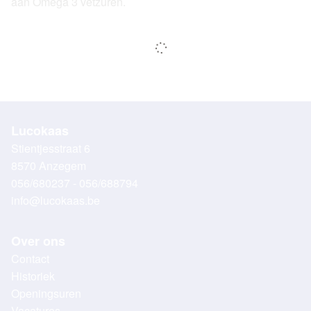
aan Omega 3 vetzuren.
Lucokaas
Stientjesstraat 6
8570 Anzegem
056/680237 - 056/688794
info@lucokaas.be
Over ons
Contact
Historiek
Openingsuren
Vacatures