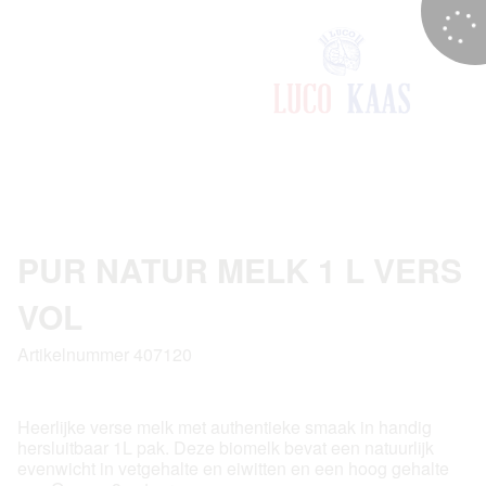
PUR NATUR MELK 1 L VERS
VOL
Artikelnummer 407120
Heerlijke verse melk met authentieke smaak in handig
hersluitbaar 1L pak. Deze biomelk bevat een natuurlijk
evenwicht in vetgehalte en eiwitten en een hoog gehalte