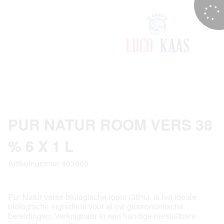
PUR NATUR ROOM VERS 38
% 6 X 1 L
Artikelnummer 403000
Pur Natur verse biologische room (38%), is het ideale
biologische ingredient voor al uw gastronomische
bereidingen. Verkrijgbaar in een handige hersluitbare