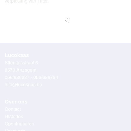
verpakking van 1liter.
Lucokaas
Stientjesstraat 6
8570 Anzegem
056/680237 - 056/688794
info@lucokaas.be
Over ons
Contact
Historiek
Openingsuren
Vacatures