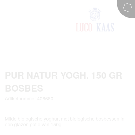
PUR NATUR YOGH. 150 GR
BOSBES
Artikelnummer 406680
Milde biologische yoghurt met biologische bosbessen in
een glazen potje van 150g.