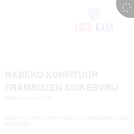
RABEKO KONFITUUR
FRAMBOZEN SUIKERVRIJ
Artikelnummer 270730
Suikervrije confituur met frambozen op ambachtelijke wijze
vervaardigd.