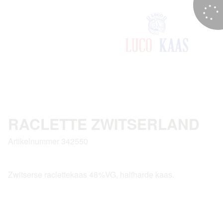
RACLETTE ZWITSERLAND
Artikelnummer 342550
Zwitserse raclettekaas 48%VG, halfharde kaas.