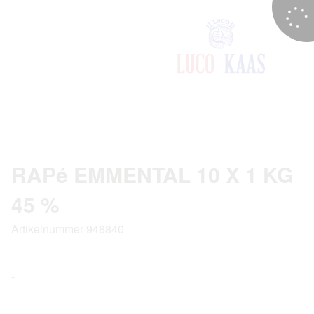
RAPé EMMENTAL 10 X 1 KG
45 %
Artikelnummer 946840
-