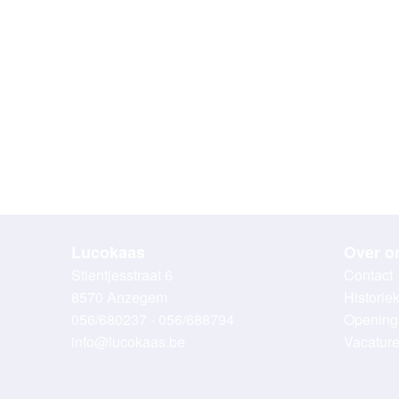
Lucokaas
Over o
Stientjesstraat 6
Contact
8570 Anzegem
Historie
056/680237 - 056/688794
Opening
info@lucokaas.be
Vacatur