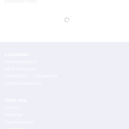
gewassen korst.
Lucokaas
Stientjesstraat 6
8570 Anzegem
056/680237 - 056/688794
info@lucokaas.be
Over ons
Contact
Historiek
Openingsuren
Vacatures