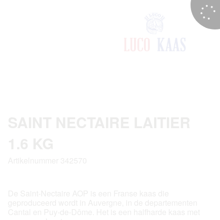
SAINT NECTAIRE LAITIER
1.6 KG
Artikelnummer 342570
De Saint-Nectaire AOP is een Franse kaas die
geproduceerd wordt in Auvergne, in de departementen
Cantal en Puy-de-Dôme. Het is een halfharde kaas met