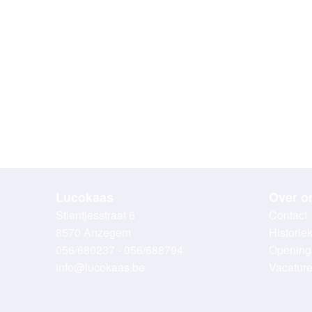
Lucokaas
Over o
Stientjesstraat 6
Contact
8570 Anzegem
Historie
056/680237 - 056/688794
Opening
info@lucokaas.be
Vacatur