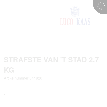
STRAFSTE VAN 'T STAD 2.7
KG
Artikelnummer 341820
-