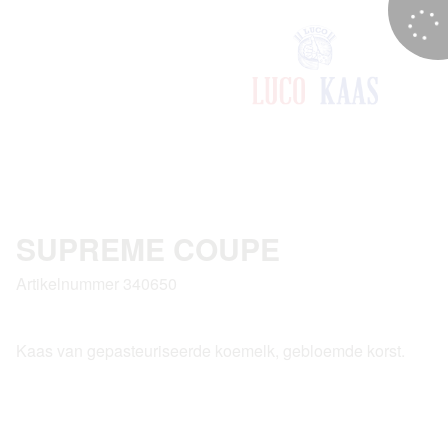
SUPREME COUPE
Artikelnummer 340650
Kaas van gepasteuriseerde koemelk, gebloemde korst.