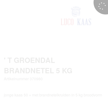
' T GROENDAL
BRANDNETEL 5 KG
Artikelnummer 370980
jonge kaas 50 + met brandnetelkruiden in 5 kg broodvorm