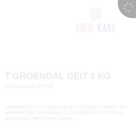
T'GROENDAL GEIT 5 KG
Artikelnummer 371160
geitekaas 50 + in 5 kg broodvorm. De kaas is heerlijk als
aperitiefblokje, als sneetje op de boterham of om toe te
voegen aan een zomers slaatje.