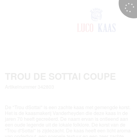
TROU DE SOTTAI COUPE
Artikelnummer 342803
De "Trou dSottai" is een zachte kaas met gemengde korst.
Het is de kaasmakerij Vanderheyden die deze kaas in de
jaren 70 heeft gecreëerd. De naam ervan is ontleend aan
een oude legende uit de lokale folklore. De korst van de
"Trou d'Sottai" is zijdezacht. De kaas heeft een licht aroma
van onderhout, een soepele textuur en een zeer zachte