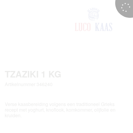
TZAZIKI 1 KG
Artikelnummer 346240
Verse kaasbereiding volgens een traditioneel Grieks
recept met yoghurt, knoflook, komkommer, olijfolie en
kruiden.