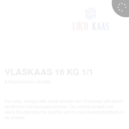
VLASKAAS 16 KG 1/1
Artikelnummer 343490
De volle, romige iets zoete smaak van Vlaskaas valt direct
op binnen het kaasassortiment. De unieke smaak van
deze Bourgondische traditie valt bij vele kaasliefhebbers in
de smaak.