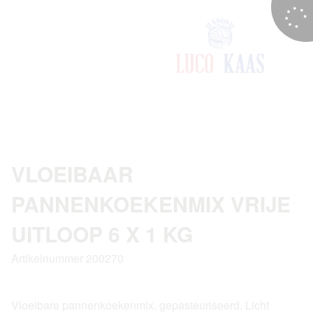
VLOEIBAAR
PANNENKOEKENMIX VRIJE
UITLOOP 6 X 1 KG
Artikelnummer 200270
Vloeibare pannenkoekenmix, gepasteuriseerd. Licht