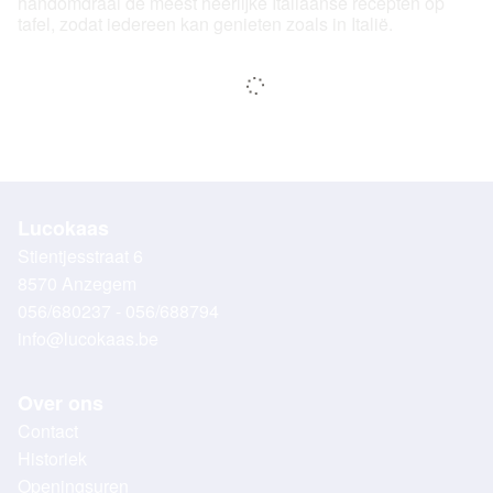
handomdraai de meest heerlijke Italiaanse recepten op
tafel, zodat iedereen kan genieten zoals in Italië.
Lucokaas
Stientjesstraat 6
8570 Anzegem
056/680237 - 056/688794
info@lucokaas.be
Over ons
Contact
Historiek
Openingsuren