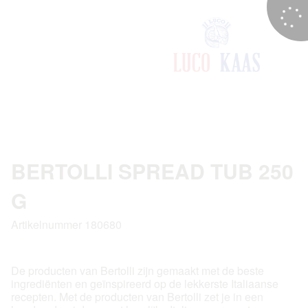
BERTOLLI SPREAD TUB 250
G
Artikelnummer 180680
De producten van Bertolli zijn gemaakt met de beste
ingrediënten en geïnspireerd op de lekkerste Italiaanse
recepten. Met de producten van Bertolli zet je in een