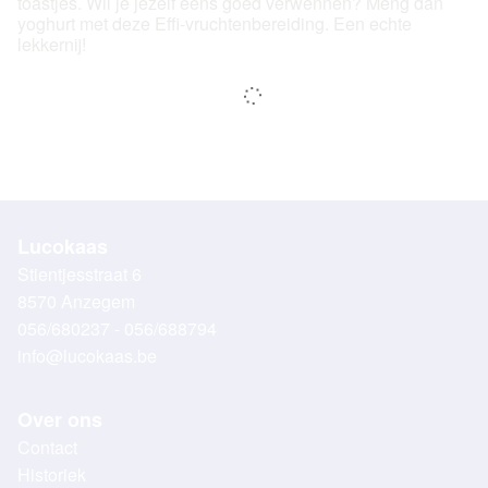
toastjes. Wil je jezelf eens goed verwennen? Meng dan
yoghurt met deze Effi-vruchtenbereiding. Een echte
lekkernij!
Lucokaas
Stientjesstraat 6
8570 Anzegem
056/680237 - 056/688794
info@lucokaas.be
Over ons
Contact
Historiek