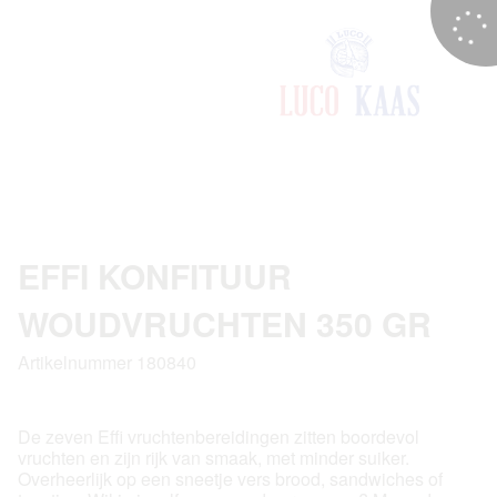
EFFI KONFITUUR
WOUDVRUCHTEN 350 GR
Artikelnummer 180840
De zeven Effi vruchtenbereidingen zitten boordevol
vruchten en zijn rijk van smaak, met minder suiker.
Overheerlijk op een sneetje vers brood, sandwiches of