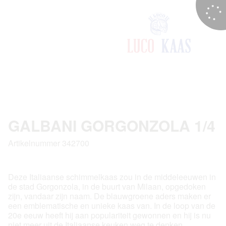
GALBANI GORGONZOLA 1/4
Artikelnummer 342700
Deze Italiaanse schimmelkaas zou in de middeleeuwen in
de stad Gorgonzola, in de buurt van Milaan, opgedoken
zijn, vandaar zijn naam. De blauwgroene aders maken er
een emblematische en unieke kaas van. In de loop van de
20e eeuw heeft hij aan populariteit gewonnen en hij is nu
niet meer uit de Italiaanse keuken weg te denken.